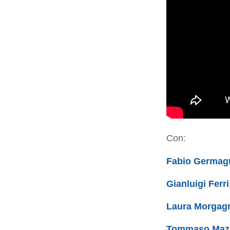
Con:
Fabio Germagn
Gianluigi Ferri
Laura Morgag
Tommaso Maz