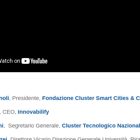
oli
, Presidente,
Fondazione Cluster Smart Cities & 
, CEO,
Innovabilify
ni
,
Segretario Generale,
Cluster Tecnologico Naziona
zei
, Direttore Vicario Direzione Generale Università, Ri