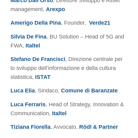
Marco Dall’Orso
, Direttore Sviluppo e Asset
management,
Arexpo
Amerigo Della Pina
, Founder,
Verde21
Silvia De Fina
, BU Solution – Head of 5G and
FWA,
Italtel
Stefano De Francisci
, Direzione centrale per
lo sviluppo dell’informazione e della cultura
statistica,
ISTAT
Luca Elia
, Sindaco,
Comune di Baranzate
Luca Ferraris
, Head of Strategy, Innovation &
Communication,
Italtel
Tiziana Fiorella
, Avvocato,
Rödl & Partner