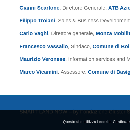
Gianni Scarfone
, Direttore Generale,
ATB Azi
Filippo Troiani
, Sales & Business Development
Carlo Vaghi
, Direttore generale,
Monza Mobili
Francesco Vassallo
, Sindaco,
Comune di Bol
Maurizio Veronese
, Information services and
Marco Vicamini
, Assessore,
Comune di Basig
SMART LAND NOW – by
Fondazione Cluster 
Questo sito utilizza i cookie. Continua