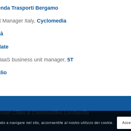
enda Trasporti Bergamo
 Manager Italy,
Cyclomedia
tà
late
 MaaS business unit manager,
5T
lio
Smart Cities & Communities Lombardia
ndo a navigare nel sito, acconsentite al nostro utilizzo dei cookie.
Acce