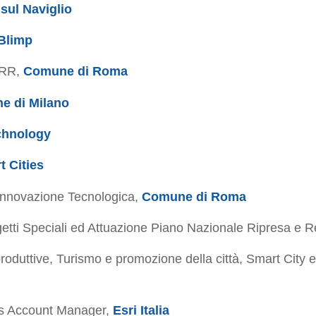
sul Naviglio
Blimp
NRR,
Comune di Roma
e di Milano
chnology
t Cities
Innovazione Tecnologica,
Comune di Roma
etti Speciali ed Attuazione Piano Nazionale Ripresa e R
produttive, Turismo e promozione della città, Smart City e
ics Account Manager,
Esri Italia