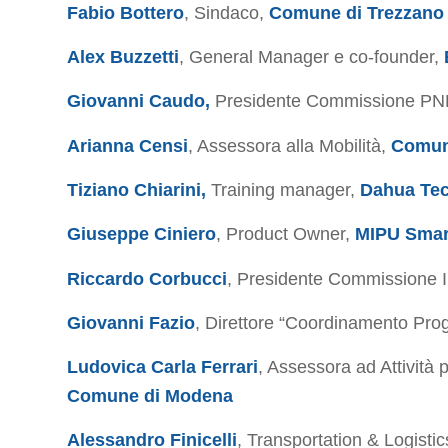
Fabio Bottero
, Sindaco,
Comune di Trezzano 
Alex Buzzetti
, General Manager e co-founder,
Giovanni Caudo,
Presidente Commissione P
Arianna Censi
, Assessora alla Mobilità,
Comun
Tiziano Chiarini,
Training manager,
Dahua Te
Giuseppe Ciniero
, Product Owner,
MIPU Smar
Riccardo Corbucci
, Presidente Commissione 
Giovanni Fazio
, Direttore “Coordinamento Prog
Ludovica Carla Ferrari
, Assessora ad Attività 
Comune di Modena
Alessandro Finicelli
, Transportation & Logist