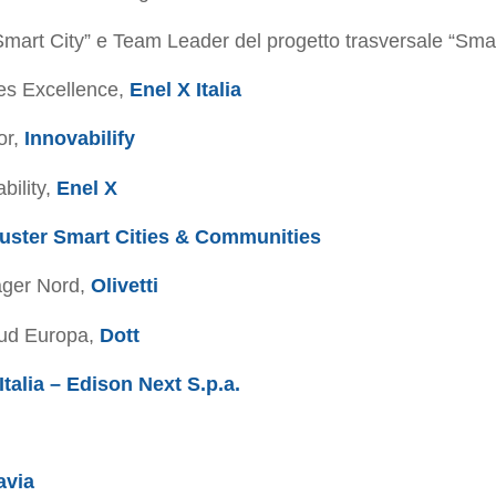
Smart City” e Team Leader del progetto trasversale “Sma
es Excellence,
Enel X Italia
or,
Innovabilify
bility,
Enel X
uster Smart Cities & Communities
ager Nord,
Olivetti
Sud Europa,
Dott
Italia – Edison Next S.p.a.
avia