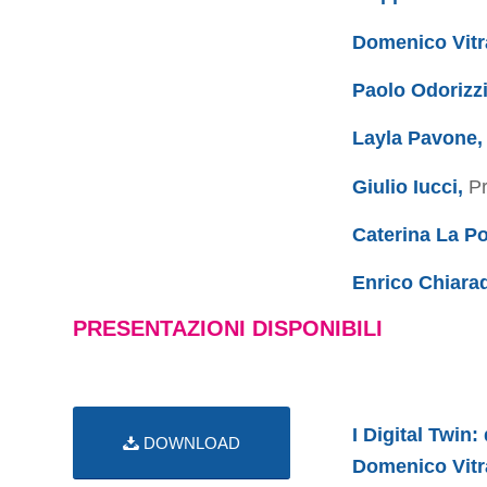
Domenico Vit
Paolo Odorizz
Layla Pavone,
Giulio Iucci,
Pr
Caterina La Po
Enrico Chiara
PRESENTAZIONI DISPONIBILI
I Digital Twin
DOWNLOAD
Domenico Vit