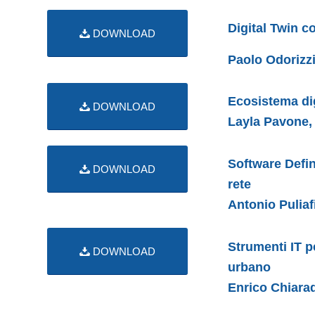
Digital Twin c
DOWNLOAD
Paolo Odorizz
Ecosistema dig
DOWNLOAD
Layla Pavone,
Software Define
DOWNLOAD
rete
Antonio Puliaf
Strumenti IT pe
DOWNLOAD
urbano
Enrico Chiara