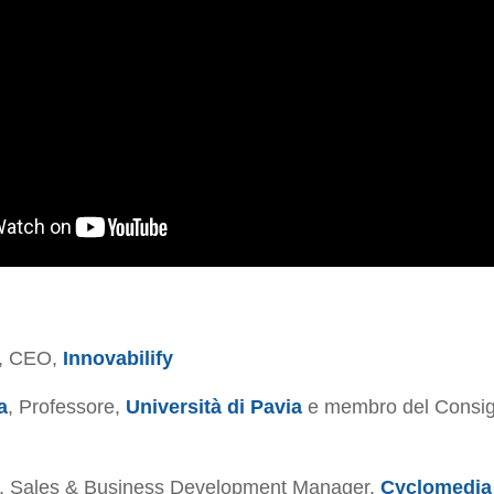
, CEO,
Innovabilify
a
, Professore,
Università di Pavia
e membro del Consigli
, Sales & Business Development Manager,
Cyclomedia