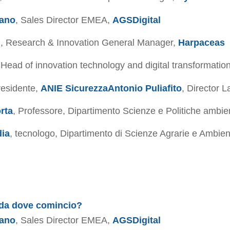
rano
, Sales Director EMEA,
AGSDigital
i
, Research & Innovation General Manager,
Harpaceas
Head of innovation technology and digital transformatio
esidente,
ANIE Sicurezza
Antonio Puliafito
, Director 
rta
, Professore, Dipartimento Scienze e Politiche ambien
dia
, tecnologo, Dipartimento di Scienze Agrarie e Ambient
: da dove comincio?
rano
, Sales Director EMEA,
AGSDigital