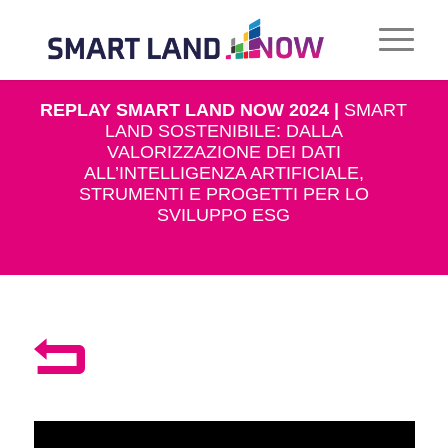
REPLAY SMART LAND NOW 2024 |
SMART
LAND SOSTENIBILE: DALLA
VALORIZZAZIONE DEI DATI
ALL’INTELLIGENZA ARTIFICIALE,
STRUMENTI E PROGETTI PER LO
SVILUPPO ESG